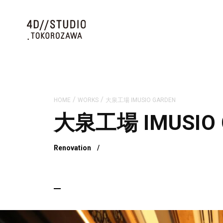
/
/
HOME
WORKS
大泉工場 IMUSIO GARDEN
大泉工場 IMUSIO 
Renovation
/