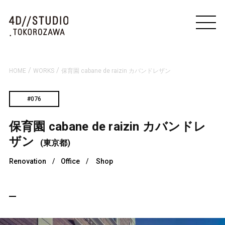
/
/
HOME
WORKS
保育園 cabane de raizin カバンドレザン
#076
保育園 cabane de raizin カバンドレ
ザン
(東京都)
Renovation
/
Office
/
Shop